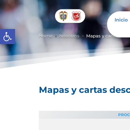
Inicio
Abrir barra de herramientas
Home
Nosotros
Mapas y cartas desc
9
9
Mapas y cartas desc
PROC