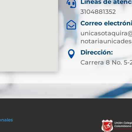
Líneas de atenc

3104881352
Correo electrón

unicasotaquira@
notariaunicade
Dirección:

Carrera 8 No. 5-
onales