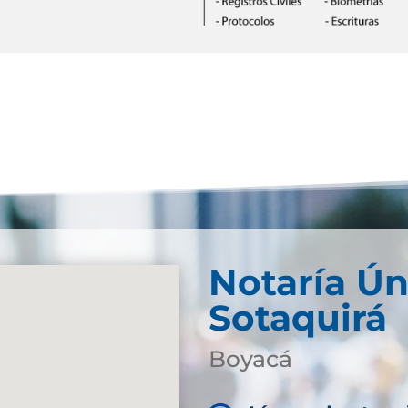
Notaría Ún
Sotaquirá
Boyacá