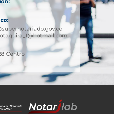
ión:
ico:
supernotariado.gov.co
sotaquira_1@hotmail.com
28 Centro