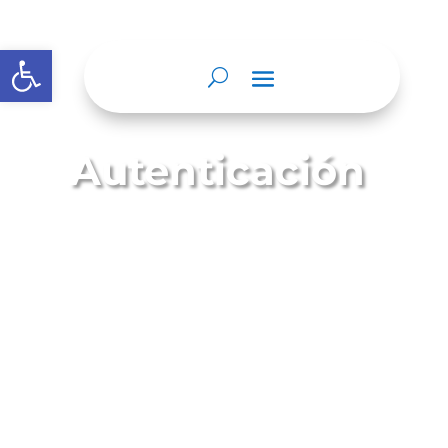
Abrir barra de herramientas
Autenticación
Es cuando el notario da testimonio
escrito de que las firmas que aparecen
en un documento privado fueron
puestas en su presencia, estableciendo
la identidad de los firmantes y dando fe
del día en que el hecho ocurrió.
Requisitos: