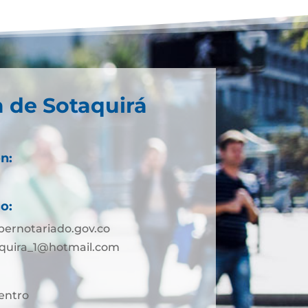
a de Sotaquirá
n:
o:
ernotariado.gov.co
aquira_1@hotmail.com
Centro