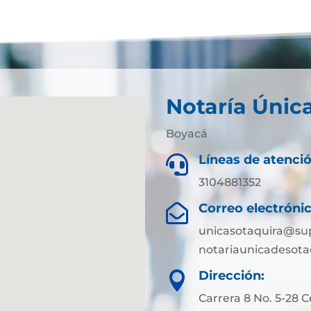
Notaría Únic
Boyacá
Líneas de atenció

3104881352
Correo electrónic

unicasotaquira@sup
notariaunicadesot
Dirección:

Carrera 8 No. 5-28 