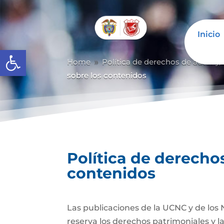
Inicio
Abrir barra de herramientas
Home
Política de derechos de autor y/
9
sobre los contenidos
Política de derechos
contenidos
Las publicaciones de la UCNC y de los 
reserva los derechos patrimoniales y l