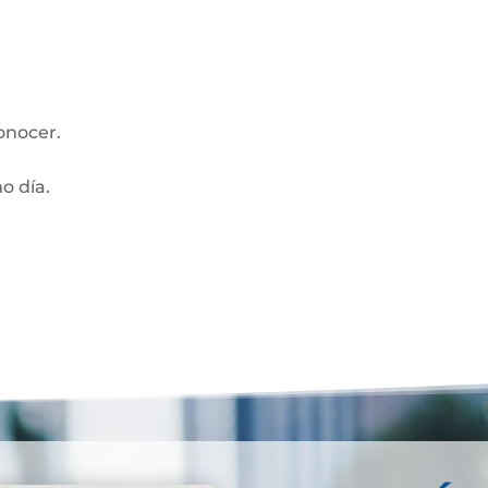
onocer.
mo día.