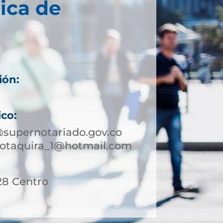
ica de
ión:
ico:
supernotariado.gov.co
sotaquira_1@hotmail.com
28 Centro