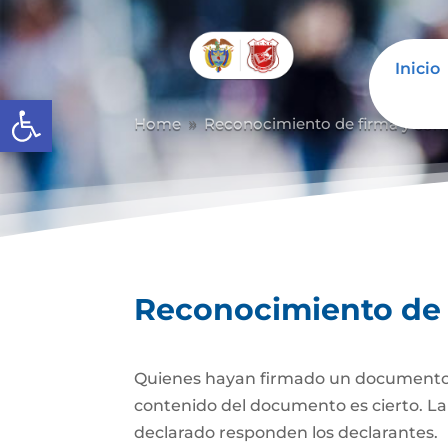
Inicio
Abrir barra de herramientas
Home
Reconocimiento de firma y con
9
Reconocimiento de 
Quienes hayan firmado un documento pr
contenido del documento es cierto. La d
declarado responden los declarantes.