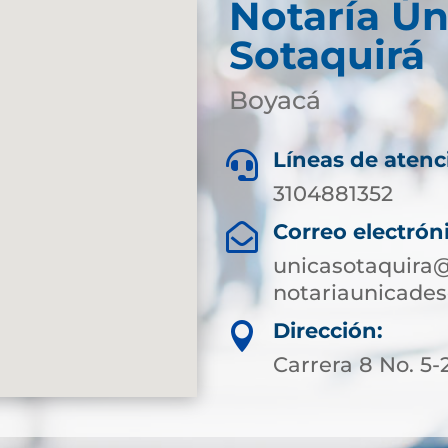
Notaría Ún
Sotaquirá
Boyacá
Líneas de atenc

3104881352
Correo electrón

unicasotaquira@
notariaunicade
Dirección:

Carrera 8 No. 5-