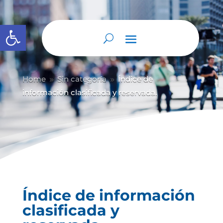
Abrir barra de herramientas
Home
Sin categoría
Índice de
9
9
información clasificada y reservada.
Índice de información
clasificada y