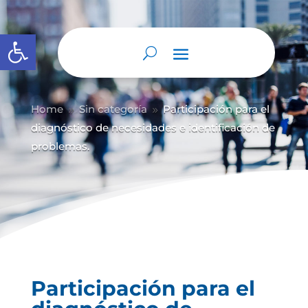
Abrir barra de herramientas
Home
Sin categoría
Participación para el
9
9
diagnóstico de necesidades e identificación de
problemas.
Participación para el