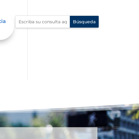
cia
én