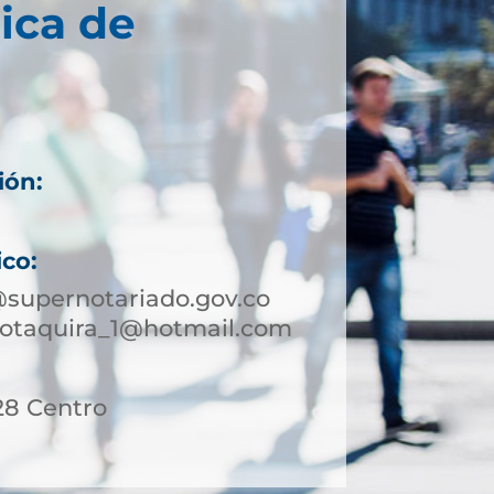
ica de
ión:
ico:
supernotariado.gov.co
sotaquira_1@hotmail.com
28 Centro