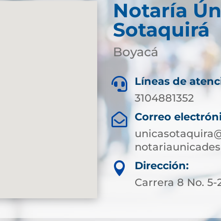
Notaría Ún
Sotaquirá
Boyacá
Líneas de atenc

3104881352
Correo electrón

unicasotaquira@
notariaunicade
Dirección:

Carrera 8 No. 5-